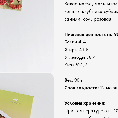
Какао масло, мальтитол,
кешью, клубника субли
ванили, соль розовая.
Пищевая ценность на 90
Белки 4,4
Жиры 43,6
Углеводы 38,4
Ккал 531,7
Вес:
90 г
Срок годности:
12 меся
Условия хранения:
При температуре от +10
воздуха не более 75%