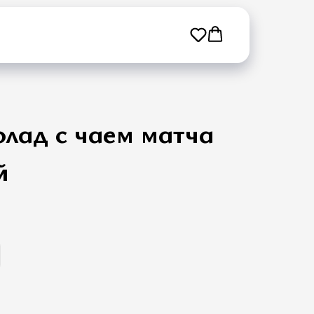
912334434
лад с чаем матча
й