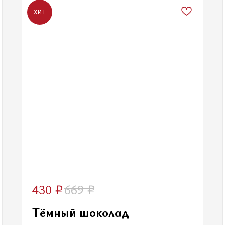
ХИТ
₽
₽
430
669
Тёмный шоколад