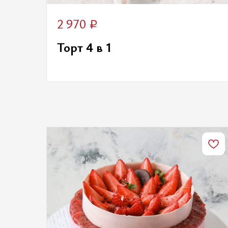
₽
2 970
Торт 4 в 1