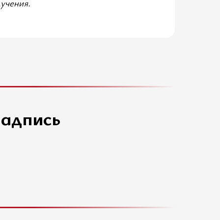
лучения.
надпись