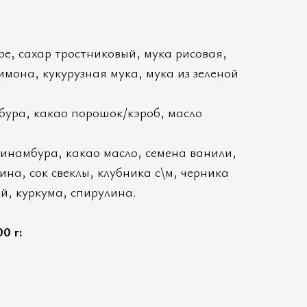
е, сахар тростниковый, мука рисовая,
лимона, кукурузная мука, мука из зеленой
ура, какао порошок/кэроб, масло
инамбура, какао масло, семена ванили,
ина, сок свеклы, клубника с\м, черника
ай, куркума, спирулина.
0 г: