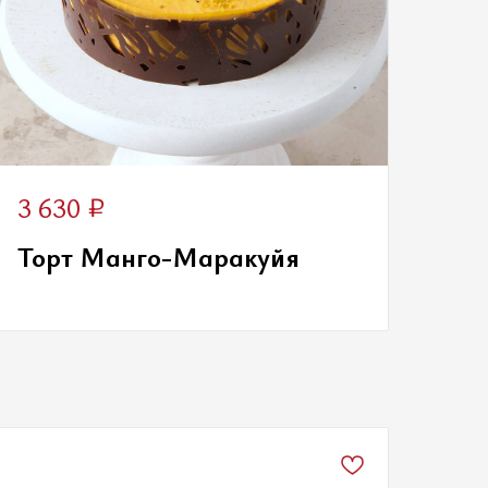
₽
3 630
Торт Манго-Маракуйя