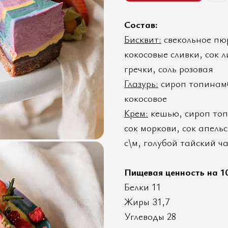
Состав:
Бисквит:
свекольное пюр
кокосовые сливки, сок 
гречки, соль розовая
Глазурь:
сироп топинамб
кокосовое
Крем:
кешью, сироп топ
сок моркови, сок апельс
с\м, голубой тайский ч
Пищевая ценность на 10
Белки 11
Жиры 31,7
Углеводы 28