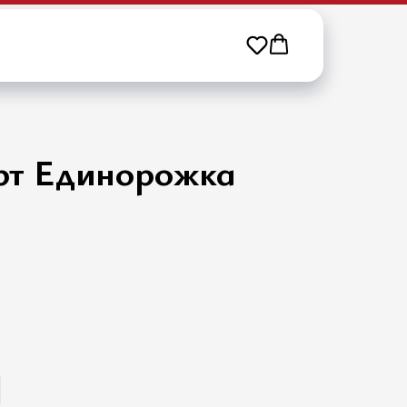
912334434
рт Единорожка