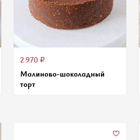
₽
2 970
Малиново-шоколадный
торт