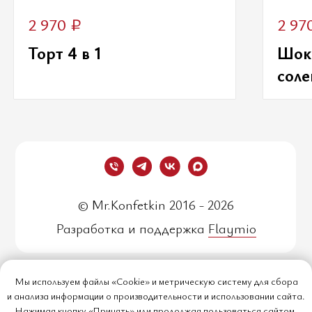
₽
2 970
2 97
Торт 4 в 1
Шок
сол
© Mr.Konfetkin 2016 - 2026
Разработка и поддержка
Flaymio
Политика обработки
Мы используем файлы «Cookie» и метрическую систему для сбора
персональных данных
и анализа информации о производительности и использовании сайта.
Нажимая кнопку «Принять» или продолжая пользоваться сайтом,