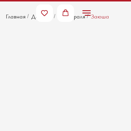
Главная
Десерты
14 февраля
Заюша
/
/
/