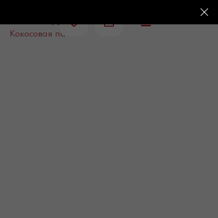
Главная
Десерты
Ореховые пасты
/
/
/
Кокосовая паста