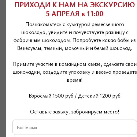
Калорийность в 100 г:
ПРИХОДИ К НАМ НА ЭКСКУРСИЮ
Белки 15
5 АПРЕЛЯ в 11:00
Жиры 59
Познакомьтесь с культурой ремесленного
Углеводы 21
шоколада, увидите и почувствуете разницу с
Ккал 633
фабричным шоколадом. Попробуете какао бобы из
Венесуэлы, темный, молочный и белый шоколад.
Масса нетто:
100 г
Срок годности:
180 дней, после вскрытия 1
Примите участие в командном квизе, сделаете свои
шоколадки, создадите упаковку и весело проведете
месяц
время!
Условия хранения:
после вскрытия
при
температуре +10..+15'С
Взрослый 1500 руб / Детский 1200 руб
Оставьте заявку, забронируем место!