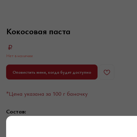
Кокосовая паста
₽
Нет в наличии
Оповестить меня, когда будет доступно
*Цена указана за 100 г баночку
Состав:
100% кокосовая мякоть