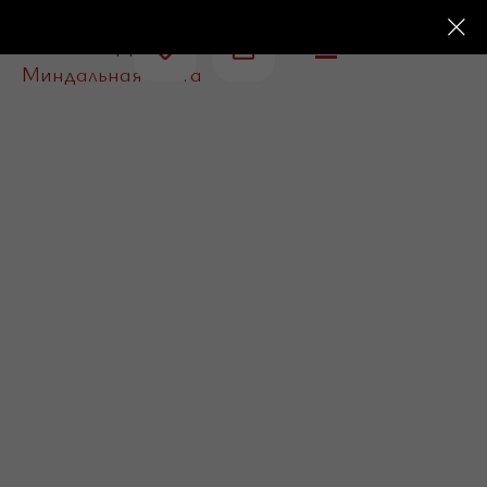
Главная
Десерты
Ореховые пасты
/
/
/
Миндальная паста