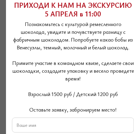
Калорийность в 100 г:
ПРИХОДИ К НАМ НА ЭКСКУРСИЮ
Белки 15
5 АПРЕЛЯ в 11:00
Жиры 59
Познакомьтесь с культурой ремесленного
Углеводы 21
шоколада, увидите и почувствуете разницу с
Ккал 633
фабричным шоколадом. Попробуете какао бобы из
Венесуэлы, темный, молочный и белый шоколад.
Масса нетто:
100 г
Срок годности:
180 дней, после вскрытия 1
Примите участие в командном квизе, сделаете свои
шоколадки, создадите упаковку и весело проведете
месяц.
время!
Условия хранения:
после вскрытия
при
температуре +10..+15'С
Взрослый 1500 руб / Детский 1200 руб
Оставьте заявку, забронируем место!