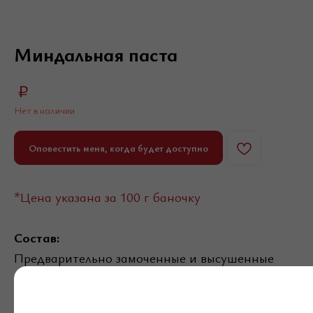
Миндальная паста
₽
Нет в наличии
Оповестить меня, когда будет доступно
*Цена указана за 100 г баночку
Состав:
Предварительно замоченные и высушенные
ядра миндаля